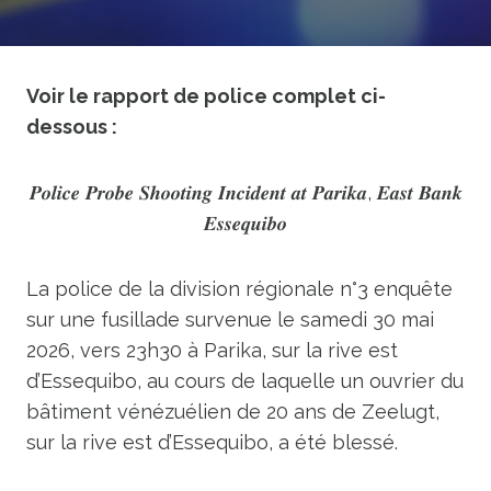
Voir le rapport de police complet ci-
dessous :
𝑷𝒐𝒍𝒊𝒄𝒆 𝑷𝒓𝒐𝒃𝒆 𝑺𝒉𝒐𝒐𝒕𝒊𝒏𝒈 𝑰𝒏𝒄𝒊𝒅𝒆𝒏𝒕 𝒂𝒕 𝑷𝒂𝒓𝒊𝒌𝒂, 𝑬𝒂𝒔𝒕 𝑩𝒂𝒏𝒌
𝑬𝒔𝒔𝒆𝒒𝒖𝒊𝒃𝒐
La police de la division régionale n°3 enquête
sur une fusillade survenue le samedi 30 mai
2026, vers 23h30 à Parika, sur la rive est
d’Essequibo, au cours de laquelle un ouvrier du
bâtiment vénézuélien de 20 ans de Zeelugt,
sur la rive est d’Essequibo, a été blessé.