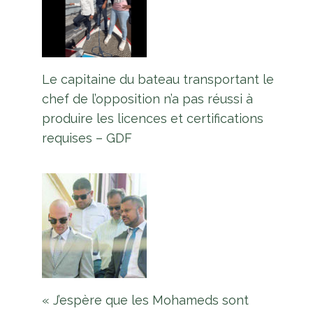
police ait trouvé plus de 8 livres de
ganja au WCB
Par
L'équipe Europe Guyane
4 janvier 2026
Le capitaine du bateau transportant le
chef de l’opposition n’a pas réussi à
produire les licences et certifications
requises – GDF
« J’espère que les Mohameds sont