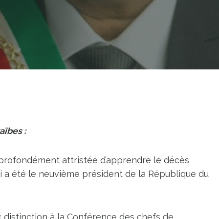
aïbes :
rofondément attristée d’apprendre le décès
i a été le neuvième président de la République du
 distinction à la Conférence des chefs de