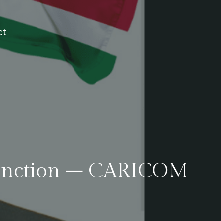
ct
stinction – CARICOM