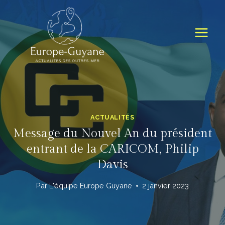
Skip
to
content
ACTUALITÉS
Message du Nouvel An du président
entrant de la CARICOM, Philip
Davis
Par
L'équipe Europe Guyane
2 janvier 2023