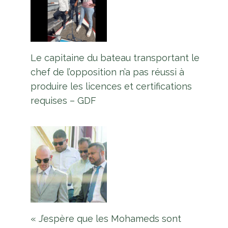
Le capitaine du bateau transportant le
chef de l’opposition n’a pas réussi à
produire les licences et certifications
requises – GDF
Meurtre des cousins ​​​​Henry :
justice rendue, chagrin inchangé
– famille
Par
L'équipe Europe Guyane
13 juillet 2026
« J’espère que les Mohameds sont