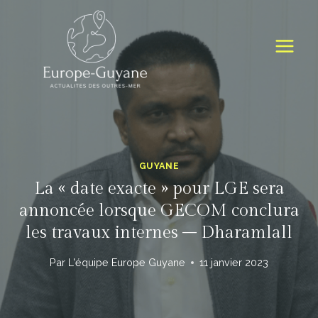
Skip
to
content
GUYANE
La « date exacte » pour LGE sera
annoncée lorsque GECOM conclura
les travaux internes – Dharamlall
Par
L'équipe Europe Guyane
11 janvier 2023