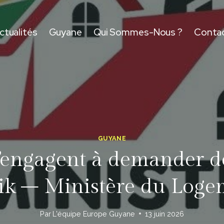
ctualités
Guyane
Qui Sommes-Nous ?
Conta
GUYANE
I s’engagent à demander 
ik – Ministère du Loge
Par
L'équipe Europe Guyane
13 juin 2026