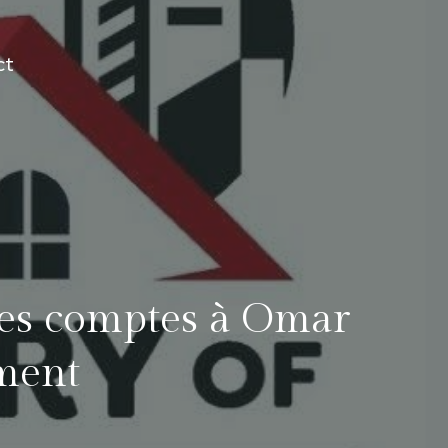
ct
des comptes à Omar
ment