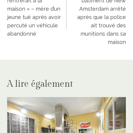
rentrerait à la
bâtiment de New
l’article
maison » – mère d’un
Amsterdam arrêté
jeune tué après avoir
après que la police
percuté un véhicule
ait trouvé des
abandonné
munitions dans sa
maison
A lire également