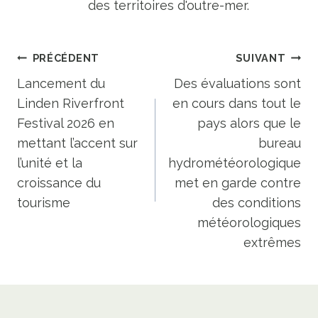
des territoires d'outre-mer.
Navigation
PRÉCÉDENT
SUIVANT
de
Lancement du
Des évaluations sont
Linden Riverfront
en cours dans tout le
l’article
Festival 2026 en
pays alors que le
mettant l’accent sur
bureau
l’unité et la
hydrométéorologique
croissance du
met en garde contre
tourisme
des conditions
météorologiques
extrêmes