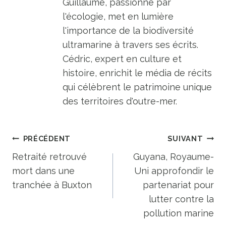
Guillaume, passionné par
l'écologie, met en lumière
l'importance de la biodiversité
ultramarine à travers ses écrits.
Cédric, expert en culture et
histoire, enrichit le média de récits
qui célèbrent le patrimoine unique
des territoires d'outre-mer.
Navigation
PRÉCÉDENT
SUIVANT
de
Retraité retrouvé
Guyana, Royaume-
mort dans une
Uni approfondir le
l’article
tranchée à Buxton
partenariat pour
lutter contre la
pollution marine