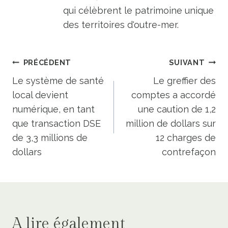
qui célèbrent le patrimoine unique
des territoires d'outre-mer.
Navigation
PRÉCÉDENT
SUIVANT
de
Le système de santé
Le greffier des
local devient
comptes a accordé
l’article
numérique, en tant
une caution de 1,2
que transaction DSE
million de dollars sur
de 3,3 millions de
12 charges de
dollars
contrefaçon
A lire également