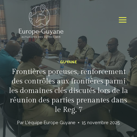
Skip
to
content
GUYANE
Frontières poreuses, renforcement
des contrôles aux frontières parmi
les domaines clés discutés lors de la
réunion des parties prenantes dans
le Reg. 7
Par
L'équipe Europe Guyane
15 novembre 2025