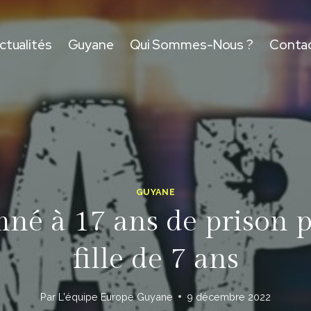
ctualités
Guyane
Qui Sommes-Nous ?
Conta
GUYANE
 à 17 ans de prison po
fille de 7 ans
Par
L'équipe Europe Guyane
9 décembre 2022