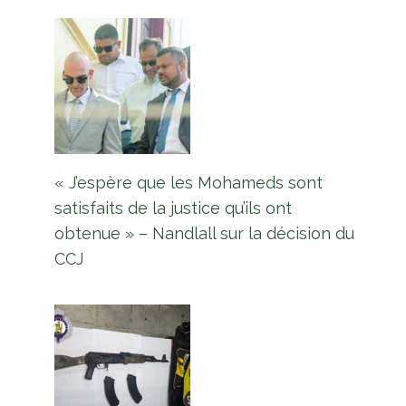
Un incendie détruit un restaurant
de Sheriff Street
Par
L'équipe Europe Guyane
12 avril 2023
« J’espère que les Mohameds sont
satisfaits de la justice qu’ils ont
obtenue » – Nandlall sur la décision du
CCJ