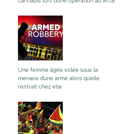
cannabis lors d’une opération au WCB
Une femme âgée volée sous la
menace d’une arme alors qu’elle
rentrait chez elle