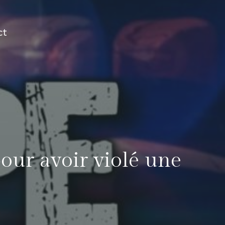
ct
ur avoir violé une