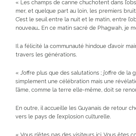
« Les champs de canne chuchotent dans l’obscur
mer, et quelque part au loin, les premiers bru
C’est le seuil entre la nuit et le matin, entre l’
nouveau… En ce matin sacré de Phagwah, je me
Il a félicité la communauté hindoue d’avoir mai
travers les générations.
« J’offre plus que des salutations ; j’offre de l
simplement une célébration mais une révélatio
l’âme, comme la terre elle-même, doit se renou
En outre, il accueille les Guyanais de retour ch
vers le pays de l’explosion culturelle.
« Vous n’êtes pas des visiteurs ici. Vous êtes