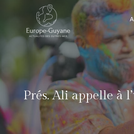
Skip
to
A
content
Prés. Ali appelle à