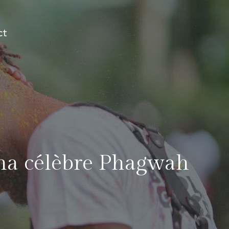
ct
yana célèbre Phagwah