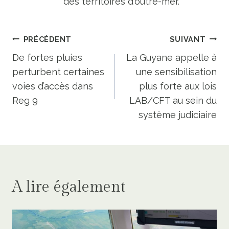
des territoires d'outre-mer.
Navigation
PRÉCÉDENT
SUIVANT
de
De fortes pluies
La Guyane appelle à
perturbent certaines
une sensibilisation
l’article
voies d’accès dans
plus forte aux lois
Reg 9
LAB/CFT au sein du
système judiciaire
A lire également