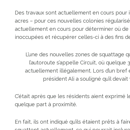
Des travaux sont actuellement en cours pour i
acres – pour ces nouvelles colonies régularisées
actuellement en cours pour déterminer où de
inoccupées et récupérer celles-ci à des fins 
L’une des nouvelles zones de squattage qu
l’autoroute s’appelle Circuit, où quelqu
actuellement illégalement. Lors d’un bref 
président Ali a souligné qu’il devait
C’était après que les résidents aient exprimé l
quelque part à proximité.
En fait, ils ont indiqué qu’ils étaient prêts à f
squattent actuellement, ce qui pourrait inclur