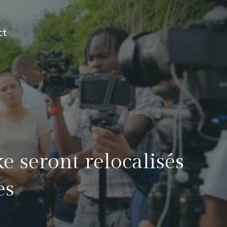
ct
e seront relocalisés
es