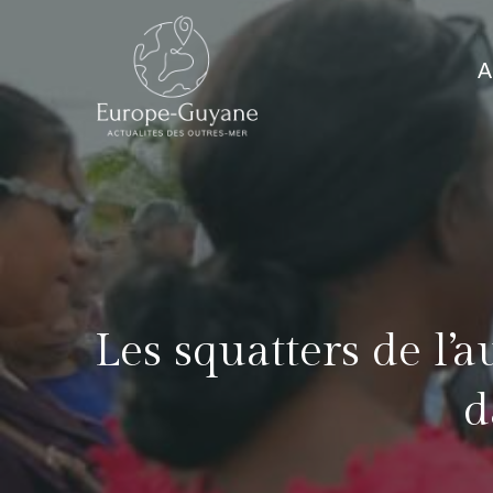
Skip
to
A
content
Les squatters de l’
d