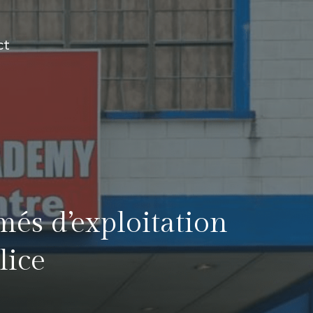
ct
s d’exploitation
lice