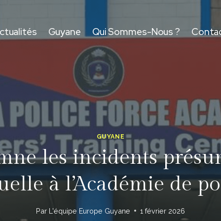
ctualités
Guyane
Qui Sommes-Nous ?
Conta
GUYANE
e les incidents présumé
uelle à l’Académie de po
Par
L'équipe Europe Guyane
1 février 2026