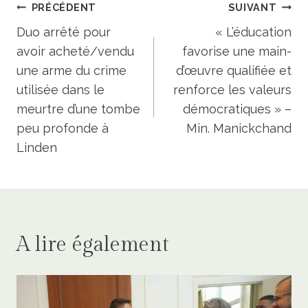
Navigation
PRÉCÉDENT
SUIVANT
de
Duo arrêté pour
« L’éducation
avoir acheté/vendu
favorise une main-
l’article
une arme du crime
d’œuvre qualifiée et
utilisée dans le
renforce les valeurs
meurtre d’une tombe
démocratiques » –
peu profonde à
Min. Manickchand
Linden
A lire également