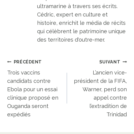
ultramarine à travers ses écrits.
Cédric, expert en culture et
histoire, enrichit le média de récits
qui célèbrent le patrimoine unique
des territoires d'outre-mer.
Navigation
PRÉCÉDENT
SUIVANT
de
Trois vaccins
L’ancien vice-
candidats contre
président de la FIFA,
l’article
Ebola pour un essai
Warner, perd son
clinique proposé en
appel contre
Ouganda seront
l’extradition de
expédiés
Trinidad