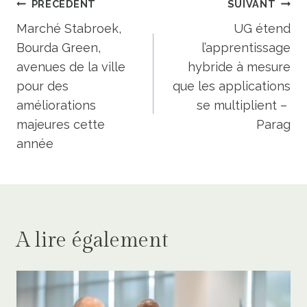
Navigation
PRÉCÉDENT
SUIVANT
de
Marché Stabroek,
UG étend
Bourda Green,
l’apprentissage
l’article
avenues de la ville
hybride à mesure
pour des
que les applications
améliorations
se multiplient – ​​
majeures cette
Parag
année
A lire également