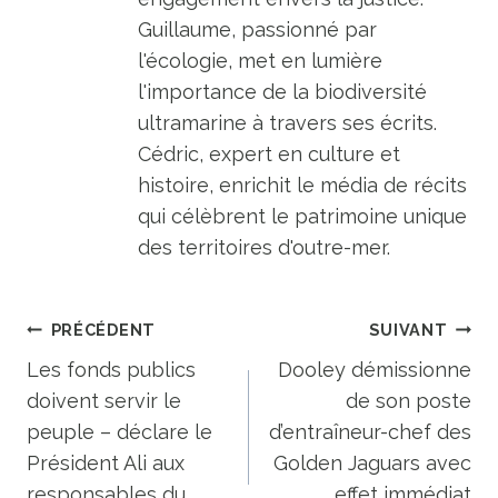
Guillaume, passionné par
l'écologie, met en lumière
l'importance de la biodiversité
ultramarine à travers ses écrits.
Cédric, expert en culture et
histoire, enrichit le média de récits
qui célèbrent le patrimoine unique
des territoires d'outre-mer.
Navigation
PRÉCÉDENT
SUIVANT
de
Les fonds publics
Dooley démissionne
doivent servir le
de son poste
l’article
peuple – déclare le
d’entraîneur-chef des
Président Ali aux
Golden Jaguars avec
responsables du
effet immédiat