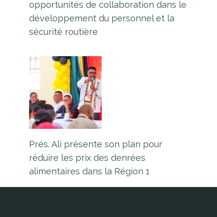
opportunités de collaboration dans le
dollars pour fournir des lignes de
développement du personnel et la
transmission et des sous-stations
sécurité routière
pour le projet Gas to Energy
Par
L'équipe Europe Guyane
20 juillet 2023
Prés. Ali présente son plan pour
réduire les prix des denrées
alimentaires dans la Région 1