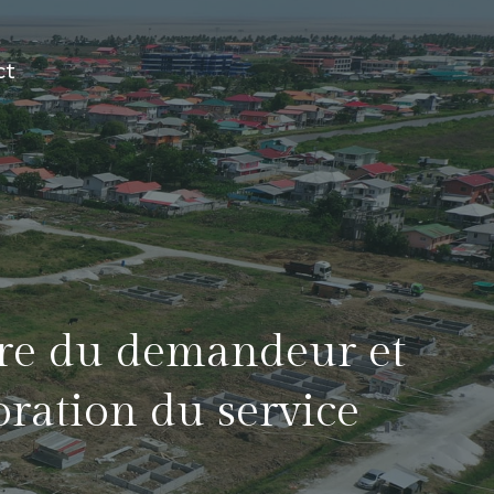
ct
ture du demandeur et
ration du service