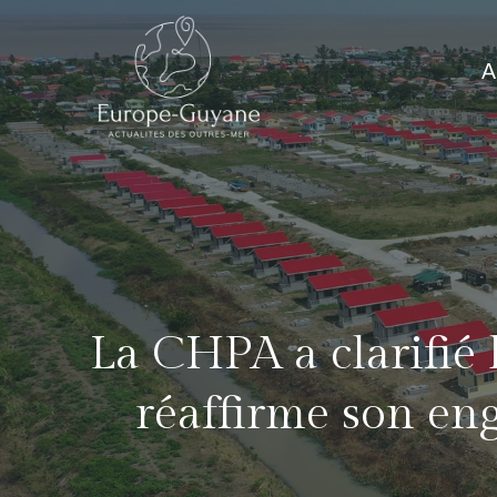
Skip
to
A
content
La CHPA a clarifié 
réaffirme son en