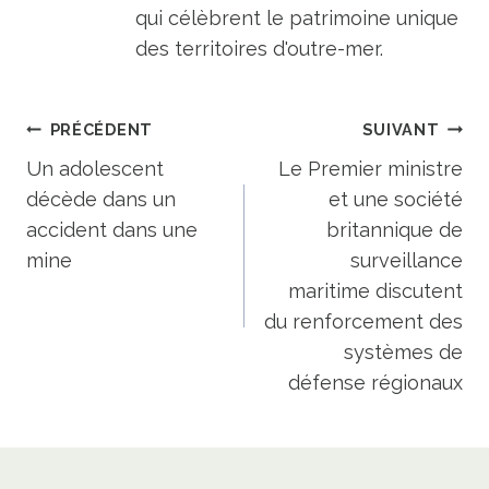
qui célèbrent le patrimoine unique
des territoires d'outre-mer.
Navigation
PRÉCÉDENT
SUIVANT
de
Un adolescent
Le Premier ministre
décède dans un
et une société
l’article
accident dans une
britannique de
mine
surveillance
maritime discutent
du renforcement des
systèmes de
défense régionaux