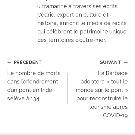
ultramarine à travers ses écrits.
Cédric, expert en culture et
histoire, enrichit le média de récits
qui célèbrent le patrimoine unique
des territoires d'outre-mer.
Navigation
PRÉCÉDENT
SUIVANT
de
Le nombre de morts
La Barbade
dans l’effondrement
adoptera « tout le
l’article
d’un pont en Inde
monde sur le pont »
s’élève à 134
pour reconstruire le
tourisme après
COVID-19