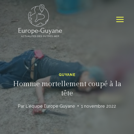
Skip
to
content
GUYANE
Homme mortellement coupé à la
tête
Par
L'équipe Europe Guyane
1 novembre 2022