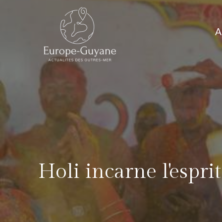
Skip
to
A
content
Holi incarne l'espr