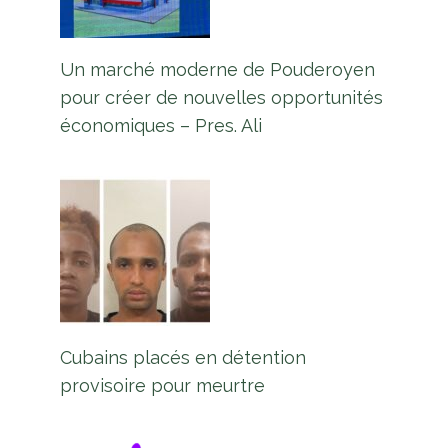
Un marché moderne de Pouderoyen
pour créer de nouvelles opportunités
économiques – Pres. Ali
L’exercice d’inscription en cours se
terminera le 30 novembre ;
certains inscrits peuvent
désormais retirer leur carte
d’identité – GECOM
Cubains placés en détention
Par
L'équipe Europe Guyane
1 novembre 2023
provisoire pour meurtre