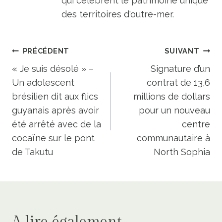
qui célèbrent le patrimoine unique
des territoires d'outre-mer.
Navigation
PRÉCÉDENT
SUIVANT
de
« Je suis désolé » –
Signature d’un
Un adolescent
contrat de 13,6
l’article
brésilien dit aux flics
millions de dollars
guyanais après avoir
pour un nouveau
été arrêté avec de la
centre
cocaïne sur le pont
communautaire à
de Takutu
North Sophia