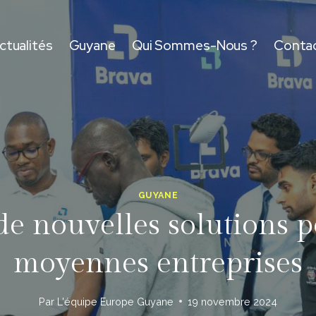
ctualités
Guyane
Qui Sommes-Nous ?
Conta
GUYANE
 nouvelles solutions po
moyennes entreprises
Par
L'équipe Europe Guyane
19 novembre 2024