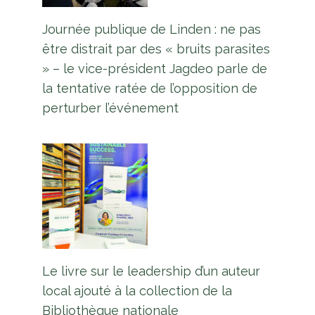
Journée publique de Linden : ne pas
être distrait par des « bruits parasites
» – le vice-président Jagdeo parle de
la tentative ratée de l’opposition de
perturber l’événement
Lancement de la Chambre de
commerce du Ghana avec la visite
Le livre sur le leadership d’un auteur
d’une délégation de haut niveau
local ajouté à la collection de la
en Guyane
Bibliothèque nationale