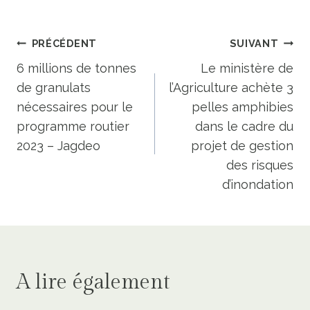
Navigation
PRÉCÉDENT
SUIVANT
de
6 millions de tonnes
Le ministère de
de granulats
l’Agriculture achète 3
l’article
nécessaires pour le
pelles amphibies
programme routier
dans le cadre du
2023 – Jagdeo
projet de gestion
des risques
d’inondation
A lire également