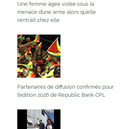
Une femme âgée volée sous la
menace d’une arme alors qu’elle
«Chaque fonctionnaire devra
rentrait chez elle
tenir compte de ses actifs
personnels» – Pres. Ali promet de
réprimer la corruption
Par
L'équipe Europe Guyane
8 septembre 2025
Partenaires de diffusion confirmés pour
l’édition 2026 de Republic Bank CPL