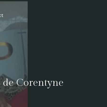
ct
te de Corentyne