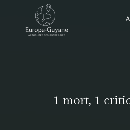
Skip
to
A
content
1 mort, 1 crit