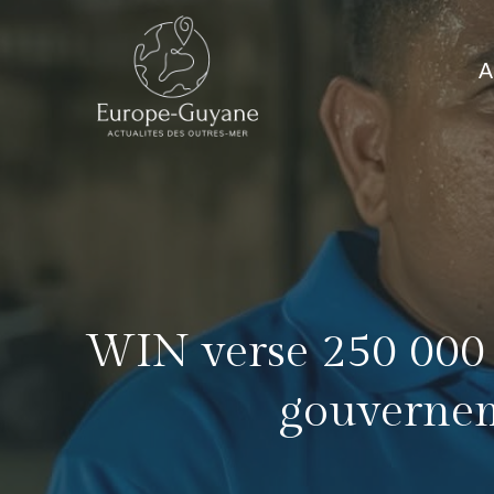
Skip
to
A
content
WIN verse 250 000 $
gouverneme