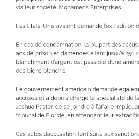
via leur société, Mohamed’s Enterprises.
Les États-Unis avaient demandé l’extradition 
En cas de condamnation, la plupart des accus
ans de prison et d’amendes allant jusqu’à 250 0
blanchiment d’argent est passible d’une amend
des biens blanchis.
Le gouvernement américain demande également 
accusés et a depuis chargé le spécialiste de la
Joshua Paster, de se joindre à l’affaire impliq
tribunal de Floride, en attendant leur extraditi
Ces actes d’accusation font suite aux sanctions 