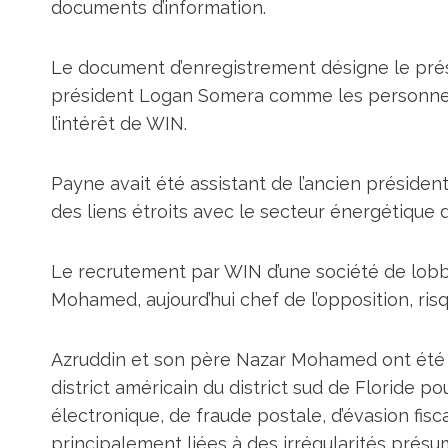
documents d’information.
Le document d’enregistrement désigne le prés
président Logan Somera comme les personnes
l’intérêt de WIN.
Payne avait été assistant de l’ancien préside
des liens étroits avec le secteur énergétique d
Le recrutement par WIN d’une société de lobby
Mohamed, aujourd’hui chef de l’opposition, risq
Azruddin et son père Nazar Mohamed ont été in
district américain du district sud de Floride 
électronique, de fraude postale, d’évasion fis
principalement liées à des irrégularités présu