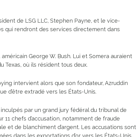
ident de LSG LLC, Stephen Payne, et le vice-
 qui rendront des services directement dans
nt américain George W. Bush. Lui et Somera auraient
u Texas, où ils résident tous deux.
ing intervient alors que son fondateur, Azruddin
ue d’être extradé vers les États-Unis.
culpés par un grand jury fédéral du tribunal de
pour 11 chefs d’accusation, notamment de fraude
cale et de blanchiment d’argent. Les accusations sont
mées dans les exportations d’or vers les États-Unis