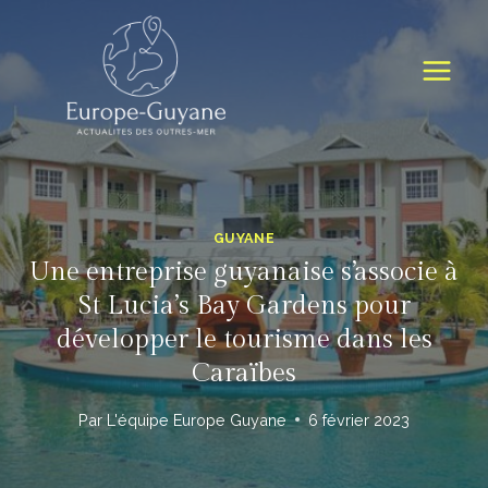
Skip
to
content
GUYANE
Une entreprise guyanaise s’associe à
St Lucia’s Bay Gardens pour
développer le tourisme dans les
Caraïbes
Par
L'équipe Europe Guyane
6 février 2023