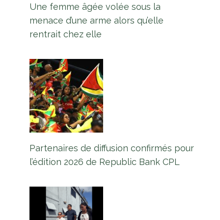
Une femme âgée volée sous la
menace d’une arme alors qu’elle
rentrait chez elle
Betbricks7 annoncé comme
nouveau partenaire principal de
l’équipe pour la série WI vs India
T20I
Par
L'équipe Europe Guyane
3 août 2023
Partenaires de diffusion confirmés pour
l’édition 2026 de Republic Bank CPL