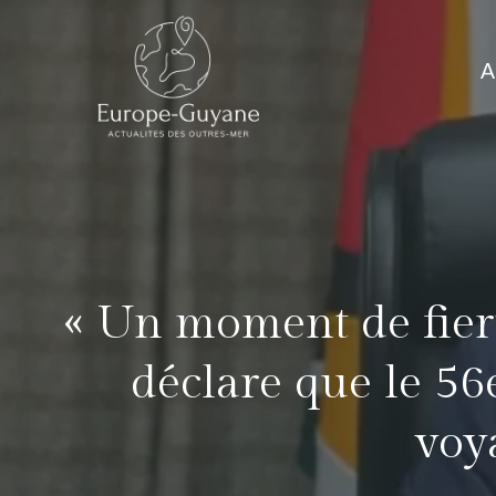
Skip
to
A
content
« Un moment de fiert
déclare que le 56
voy