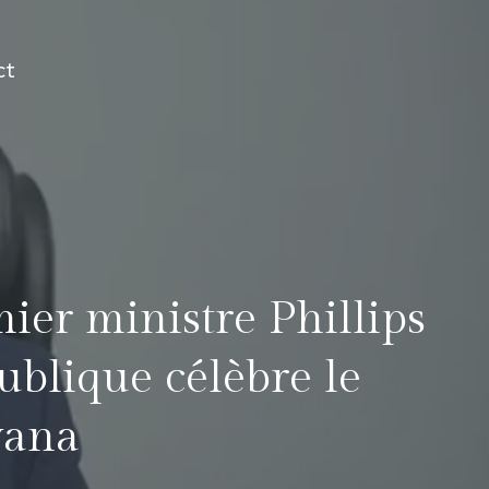
ct
ier ministre Phillips
ublique célèbre le
yana