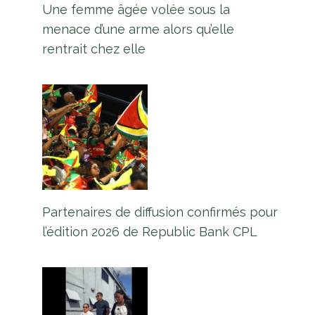
Une femme âgée volée sous la
menace d’une arme alors qu’elle
rentrait chez elle
Le corps d’un membre d’équipage
disparu à bord d’une barge de
mélasse coulée retrouvé
Par
L'équipe Europe Guyane
12 mars 2026
Partenaires de diffusion confirmés pour
l’édition 2026 de Republic Bank CPL