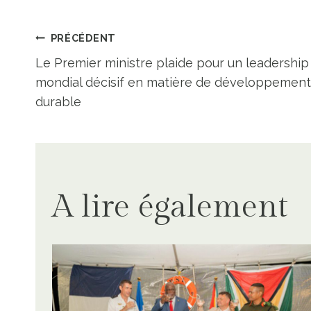
Navigation
PRÉCÉDENT
Le Premier ministre plaide pour un leadership
de
mondial décisif en matière de développement
durable
l’article
A lire également