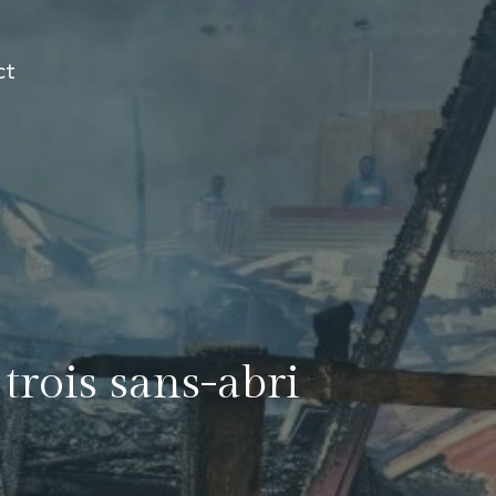
ct
trois sans-abri