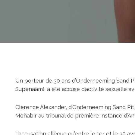
Un porteur de 30 ans d’Onderneeming Sand Pi
Supenaam), a été accusé d’activité sexuelle a
Clerence Alexander, d’Onderneeming Sand Pit,
Mohabir au tribunal de première instance d’An
L’accusation allègue qu’entre le 1er et le 30 avr