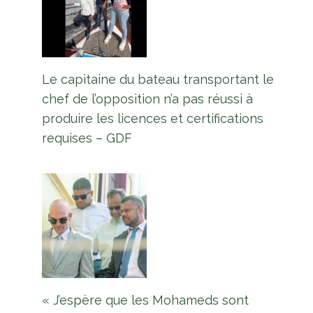
Un pétrolier saisi par les États-
Unis n’est pas immatriculé en
Le capitaine du bateau transportant le
Guyane – MARAD
chef de l’opposition n’a pas réussi à
produire les licences et certifications
Par
L'équipe Europe Guyane
24 avril 2026
requises – GDF
« J’espère que les Mohameds sont