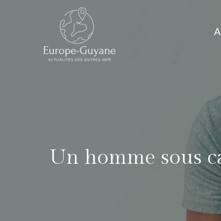
Skip
to
A
content
Un homme sous cau