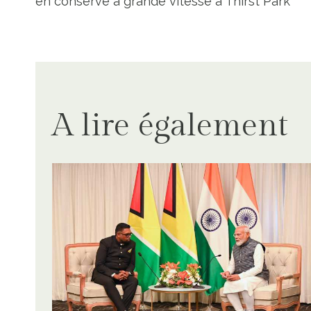
de
en conserve à grande vitesse à Thirst Park
l’article
A lire également