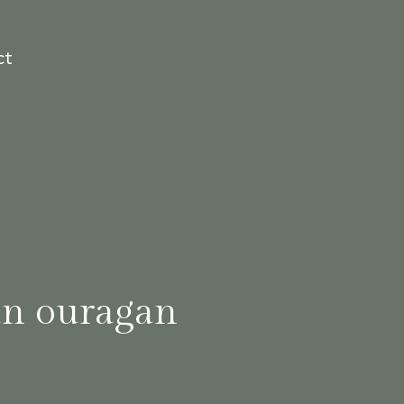
ct
 un ouragan