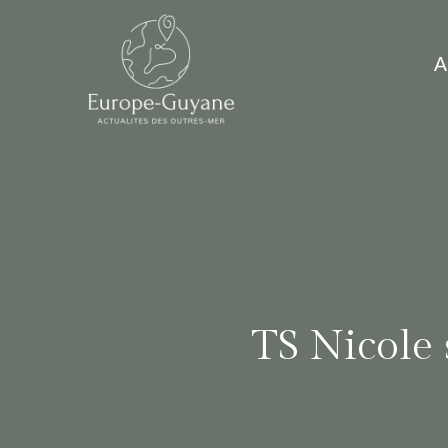
Skip
to
A
content
TS Nicole 