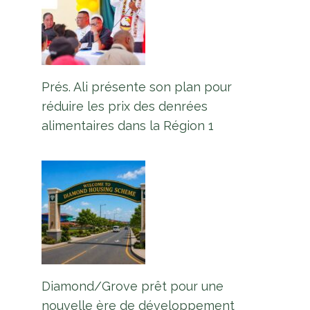
Prés. Ali présente son plan pour
réduire les prix des denrées
alimentaires dans la Région 1
Anguilla promet une aide à la
Grenade et à Saint-Vincent-et-
les-Grenadines
Par
L'équipe Europe Guyane
9 juillet 2024
Diamond/Grove prêt pour une
nouvelle ère de développement