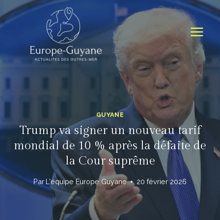
Skip
to
content
GUYANE
Trump va signer un nouveau tarif
mondial de 10 % après la défaite de
la Cour suprême
Par
L'équipe Europe Guyane
20 février 2026