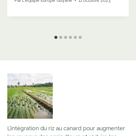
Par
L'équipe Europe Guyane
11 octobre 2023
L’intégration du riz au canard pour augmenter