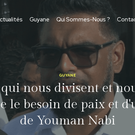
ctualités
Guyane
Qui Sommes-Nous ?
Conta
GUYANE
 qui nous divisent et nou
ne le besoin de paix et d
de Youman Nabi