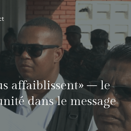
ct
s affaiblissent» – le
'unité dans le message