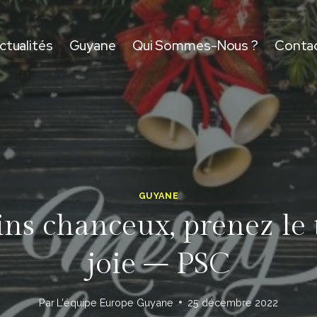
ctualités
Guyane
Qui Sommes-Nous ?
Conta
GUYANE
ns chanceux, prenez le
joie – PSC
Par
L'équipe Europe Guyane
25 décembre 2022