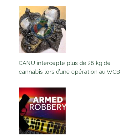
CANU intercepte plus de 28 kg de
L’abattoir Onverwagt sera terminé
cannabis lors d’une opération au WCB
d’ici le deuxième trimestre 2024
Par
L'équipe Europe Guyane
6 février 2024