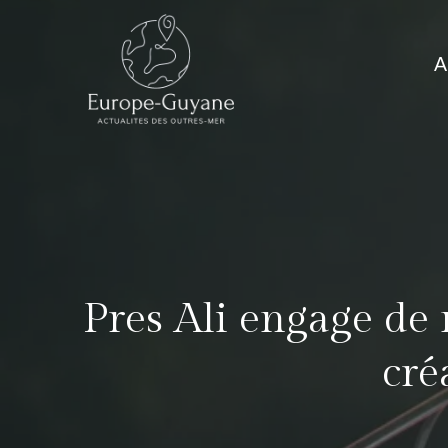
Skip
to
A
content
Pres Ali engage de n
cré