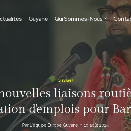
ctualités
Guyane
Qui Sommes-Nous ?
Conta
GUYANE
ouvelles liaisons routiè
ation d'emplois pour Bar
Par
L'équipe Europe Guyane
10 août 2025