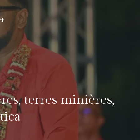
ct
res, terres minières,
tica