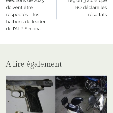
élections de 2025
région 3 alors que
l’article
doivent être
RO déclare les
respectés – les
résultats
balbons de leader
de l'ALP Simona
A lire également