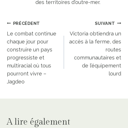
des territoires d'outre-mer.
Navigation
PRÉCÉDENT
SUIVANT
de
Le combat continue
Victoria obtiendra un
chaque jour pour
accès à la ferme, des
l’article
construire un pays
routes
progressiste et
communautaires et
multiracial où tous
de l’équipement
pourront vivre –
lourd
Jagdeo
A lire également