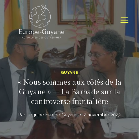
Skip
to
content
GUYANE
« Nous sommes aux côtés de la
Guyane » – La Barbade sur la
controverse frontalière
Par
L'équipe Europe Guyane
2 novembre 2023