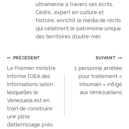
ultramarine à travers ses écrits.
Cédric, expert en culture et
histoire, enrichit le média de récits
qui célèbrent le patrimoine unique
des territoires d'outre-mer.
Navigation
PRÉCÉDENT
SUIVANT
de
Le Premier ministre
1 personne arrêtée
informe l’OEA des
pour traitement «
l’article
informations selon
inhumain » infligé
lesquelles le
aux Vénézuéliens
Venezuela est en
train de construire
une piste
d’atterrissage près