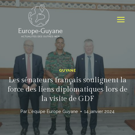
Skip
to
content
GUYANE
Les sénateurs français soulignent la
force des liens diplomatiques lors de
la visite de GDF
Par
L'équipe Europe Guyane
14 janvier 2024