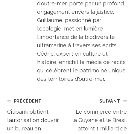
d'outre-mer, porté par un profond
engagement envers la justice.
Guillaume, passionné par
l'écologie, met en lumière
l'importance de la biodiversité
ultramarine à travers ses écrits.
Cédric, expert en culture et
histoire, enrichit le média de récits
qui célèbrent le patrimoine unique
des territoires d'outre-mer.
Navigation
PRÉCÉDENT
SUIVANT
de
Citibank obtient
Le commerce entre
l’autorisation d’ouvrir
la Guyane et le Brésil
l’article
un bureau en
atteint 1 milliard de