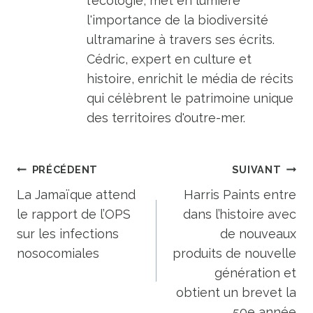
l'écologie, met en lumière
l'importance de la biodiversité
ultramarine à travers ses écrits.
Cédric, expert en culture et
histoire, enrichit le média de récits
qui célèbrent le patrimoine unique
des territoires d'outre-mer.
Navigation
PRÉCÉDENT
SUIVANT
de
La Jamaïque attend
Harris Paints entre
le rapport de l’OPS
dans l’histoire avec
l’article
sur les infections
de nouveaux
nosocomiales
produits de nouvelle
génération et
obtient un brevet la
50e année