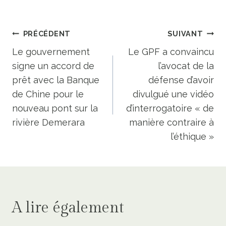
Navigation
PRÉCÉDENT
SUIVANT
de
Le gouvernement
Le GPF a convaincu
signe un accord de
l’avocat de la
l’article
prêt avec la Banque
défense d’avoir
de Chine pour le
divulgué une vidéo
nouveau pont sur la
d’interrogatoire « de
rivière Demerara
manière contraire à
l’éthique »
A lire également