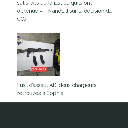
satisfaits de la justice qu’ils ont
obtenue » – Nandlall sur la décision du
Par
L'équipe Europe Guyane
16 avril 2023
CCJ
Fusil d’assaut AK, deux chargeurs
retrouvés à Sophia