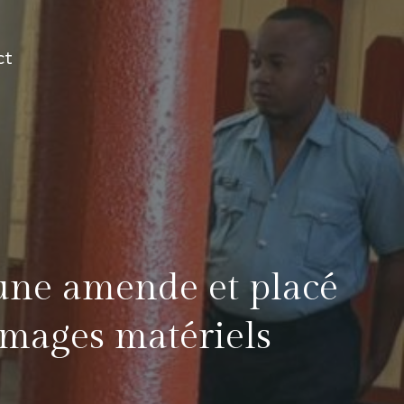
ct
 une amende et placé
mmages matériels