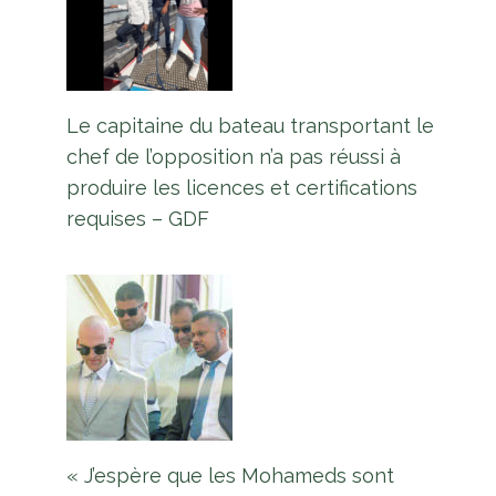
Le capitaine du bateau transportant le
chef de l’opposition n’a pas réussi à
produire les licences et certifications
requises – GDF
Une délégation guyanaise se rend
à la Nouvelle-Orléans pour le
programme d’échange
« J’espère que les Mohameds sont
commercial Women in Business