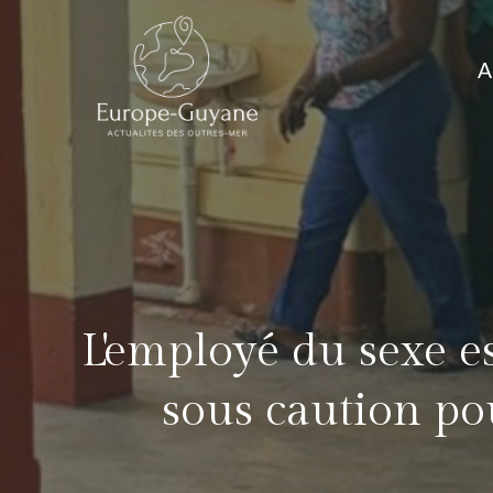
Skip
to
A
content
L'employé du sexe e
sous caution po