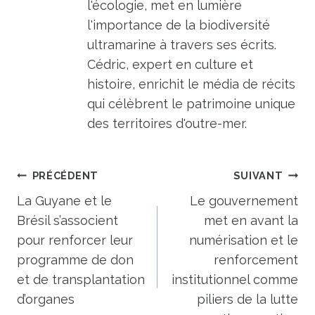
l'écologie, met en lumière
l'importance de la biodiversité
ultramarine à travers ses écrits.
Cédric, expert en culture et
histoire, enrichit le média de récits
qui célèbrent le patrimoine unique
des territoires d'outre-mer.
Navigation
PRÉCÉDENT
SUIVANT
de
La Guyane et le
Le gouvernement
Brésil s’associent
met en avant la
l’article
pour renforcer leur
numérisation et le
programme de don
renforcement
et de transplantation
institutionnel comme
d’organes
piliers de la lutte